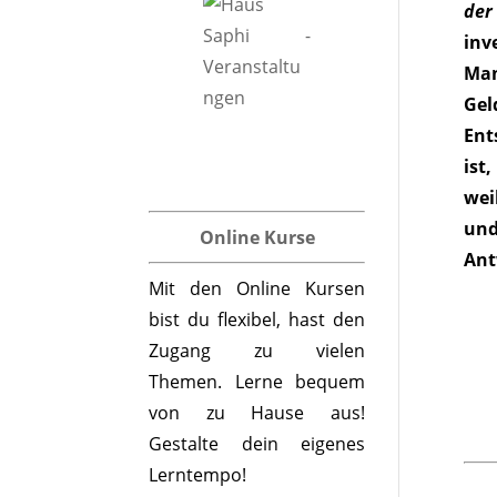
der
inv
Man
Gel
Ent
ist
wei
und
Online Kurse
Ant
Mit den Online Kursen
bist du flexibel, hast den
Zugang zu vielen
Themen. Lerne bequem
von zu Hause aus!
Gestalte dein eigenes
Lerntempo!