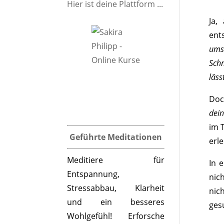
Hier ist deine Plattform ...
Ja,
ent
umse
Schm
läss
Doc
dein
im 
Geführte Meditationen
erl
Meditiere für
In e
Entspannung,
nic
Stressabbau, Klarheit
nic
und ein besseres
gesu
Wohlgefühl! Erforsche