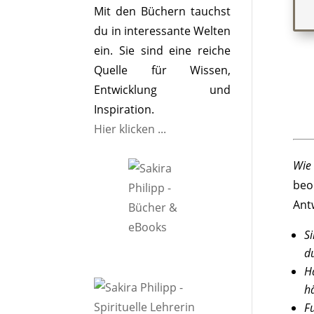
Mit den Büchern tauchst
du in interessante Welten
ein. Sie sind eine reiche
Quelle für Wissen,
Entwicklung und
Inspiration.
Hier klicken ...
Wie 
beo
Ant
S
d
H
hä
F