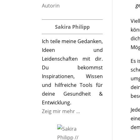
ge
Vie
Sakira Philipp
kön
dic
Ich teile meine Gedanken,
Mög
Ideen und
Leidenschaften mit dir.
Es 
Du bekommst
sch
Inspirationen, Wissen
umg
und hilfreiche Tools für
dei
deine Gesundheit &
bes
Entwicklung.
Jed
Zeig mir mehr ...
ein
dem