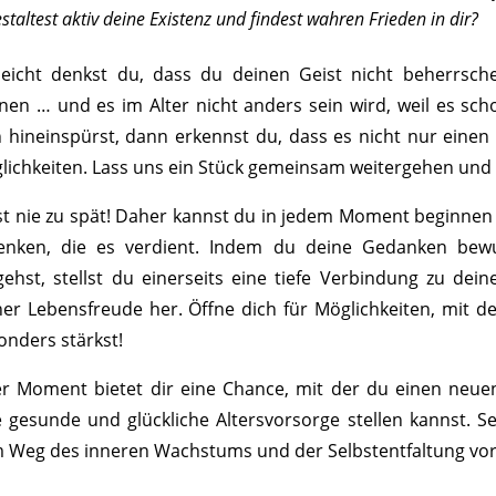
staltest aktiv deine Existenz und findest wahren Frieden in dir?
lleicht denkst du, dass du deinen Geist nicht beherrsch
nen … und es im Alter nicht anders sein wird, weil es sc
h hineinspürst, dann erkennst du, dass es nicht nur eine
lichkeiten. Lass uns ein Stück gemeinsam weitergehen un
ist nie zu spät! Daher kannst du in jedem Moment beginne
enken, die es verdient. Indem du deine Gedanken bewu
ehst, stellst du einerseits eine tiefe Verbindung zu dei
ner Lebensfreude her. Öffne dich für Möglichkeiten, mit d
onders stärkst!
er Moment bietet dir eine Chance, mit der du einen neu
e gesunde und glückliche Altersvorsorge stellen kannst. S
 Weg des inneren Wachstums und der Selbstentfaltung vor