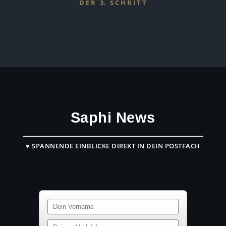
D E R 3. S C H R I T T
Saphi News
♥ SPANNENDE EINBLICKE DIREKT IN DEIN POSTFACH