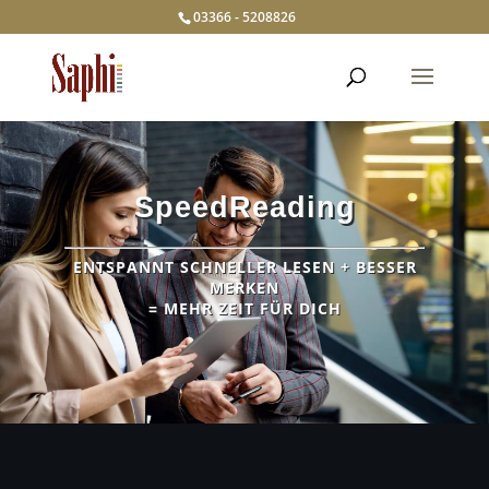
03366 - 5208826
SpeedReading
ENTSPANNT SCHNELLER LESEN + BESSER
MERKEN
= MEHR ZEIT FÜR DICH