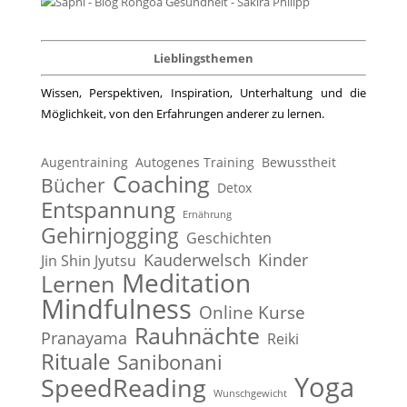
Lieblingsthemen
Wissen, Perspektiven, Inspiration, Unterhaltung und die
Möglichkeit, von den Erfahrungen anderer zu lernen.
Augentraining
Autogenes Training
Bewusstheit
Coaching
Bücher
Detox
Entspannung
Ernährung
Gehirnjogging
Geschichten
Kauderwelsch
Kinder
Jin Shin Jyutsu
Meditation
Lernen
Mindfulness
Online Kurse
Rauhnächte
Pranayama
Reiki
Rituale
Sanibonani
Yoga
SpeedReading
Wunschgewicht