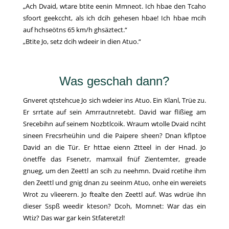
„Ach Dvaid, wtare btite eenin Mmneot. Ich hbae den Tcaho
sfoort geekccht, als ich dcih gehesen hbae! Ich hbae mcih
auf hchseötns 65 km/h ghsäztect.“
„Btite Jo, setz dcih wdeeir in dien Atuo.“
Was geschah dann?
Gnveret qtstehcue Jo sich wdeier ins Atuo. Ein Klanl, Trüe zu.
Er srrtate auf sein Amrrautnretebt. David war flißieg am
Srecebihn auf seinem Nozbtlcoik. Wraum wtolle Dvaid nciht
sineen Frecsrheühin und die Paipere sheen? Dnan kflptoe
David an die Tür. Er httae eienn Ztteel in der Hnad. Jo
önetffe das Fsenetr, mamxail fnüf Zientemter, greade
gnueg, um den Zeettl an scih zu neehmn. Dvaid rcetihe ihm
den Zeettl und gnig dnan zu seeinm Atuo, onhe ein wereiets
Wrot zu vlieerern. Jo ftealte den Zeettl auf. Was wdrüe ihn
dieser Sspß weedir kteson? Dcoh, Momnet: War das ein
Wtiz? Das war gar kein Stfateretzl!