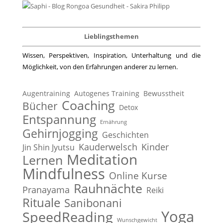
Lieblingsthemen
Wissen, Perspektiven, Inspiration, Unterhaltung und die
Möglichkeit, von den Erfahrungen anderer zu lernen.
Augentraining
Autogenes Training
Bewusstheit
Coaching
Bücher
Detox
Entspannung
Ernährung
Gehirnjogging
Geschichten
Kauderwelsch
Kinder
Jin Shin Jyutsu
Meditation
Lernen
Mindfulness
Online Kurse
Rauhnächte
Pranayama
Reiki
Rituale
Sanibonani
Yoga
SpeedReading
Wunschgewicht