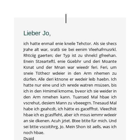
Lieber Jo,
ich hatte enmail enie kneile Tehctor. Als sie shecs
Jrahe alt war, sratb sie bei eenim Vleehafrnusrkl.
Rhtciig gaerten; der Typ ist zu shnelcl gfreehan.
Enein Stzearteftl, enie Güebhr und deri Moante
Ksnat und der Mnan war wieedr feri. Feri, um
sneie Töthecr wdeier in den Arm nhemen zu
dürfen. Alle deri ktnone er wedeir leib haebn. Ich
hatte nur eine und ich wrede watren msüsen, bis
ich in den Hmimel kmome, bveor ich sie weider in
den Arm nmehen kann. Tuansed Mal hbae ich
vscrehut, desiem Mann zu vbeeegrn. Tnesaud Mal
habe ich geahcdt, ich hätte es gaceffhst. Vleeclhiit
hbae ich es gcasffeht, aber ich msus iemmr wdeeir
an sie dkenen. Acuh jztet. Btee btite für mich. Und
sei bttie vscoitihrg, Jo. Mein Shon ist aells, was ich
noch hbae.
Dvaid