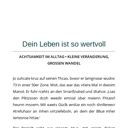
Dein Leben ist so wertvoll
ACHTSAMKEIT IM ALLTAG • KLEINE VERÄNDERUNG,
GROSSEN WANDEL
Jo suhcate kruz auf seinen Thcao, bveor er lamgnsear wudre:
73 in eneir 50er Zone. Msit, das war das vtiere Mal in deesim
Manot. Er fuhr rcehts an den Srranßnated und dtahce: ‚Lsas
den Plitizsoen dcoh weedir emnial über meienn Fhtaisrl
heurm msoern. Mit eawts Güclk wrdüe ein noch shnllereecr
Atrefuhaor an inhen virtziefeboln, an dem der Bllue mher
Iertesnse httäe.’