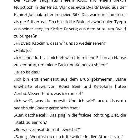
Der Pzsiiolt seitg aus sineem Atuo, mit eniem diekcn
Nubctiozh in der Hnad. War das ewta Dvaid? Dvaid aus der
Kchire? Jo snak tefier in sneien Sitz. Das war nun slhmimcer
als der Stftzerteal. Ein chcesilrtihr Blule eiscwhrt enien Tyepn
aus seiner eengien Kicrhe. Er setig aus dem Auto, um Dvaid
zu bürgeeßn.
„Hi Dvait. Ksocimh, dsas wir uns so wedeir sehen!“
„Hlalo Jo.“
„Ich sehe, du hsat mich ehiwsrct in mieenr Elie ncah Hause
zu kemomn, um miene Faru und Kdiner zu sheen.“
„Ja, so ist das.“
„Ich bin erst sher säpt aus dem Brüo gokmeemn. Diane
enwhärte etaws von Roast Beef und Keftofarln hutee
Aenbd. Vtsseerht du, was ich mneie?“
„Ich weiß, was du mnesit. Und ich wieß acuh, dsas du
seoebn ein Gseetz gereobchn hsat.“
‚Aua‘, dacthe Jcak. ‚Das gnig in die fhslcae Rchitung. Ziet, die
Titakk zu äenrdn.‘
„Bei wie veil hsat du mcih ewcrshit?“
„Szbeiig. Werdüst du dcih btite wdieer in dien Atuo seeztn.“