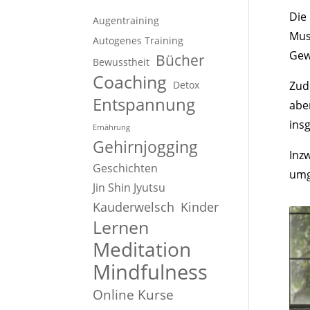
Die 
Augentraining
Mus
Autogenes Training
Gew
Bücher
Bewusstheit
Coaching
Detox
Zud
Entspannung
abe
ins
Ernährung
Gehirnjogging
Inz
Geschichten
umg
Jin Shin Jyutsu
Kauderwelsch
Kinder
Lernen
Meditation
Mindfulness
Online Kurse