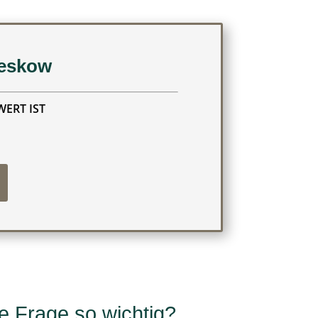
eeskow
WERT IST
e Frage so wichtig?