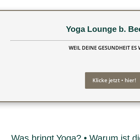
Yoga Lounge b. B
WEIL DEINE GESUNDHEIT ES 
Klicke jetzt • hier!
Was bringt Yoga? • Warum ist di