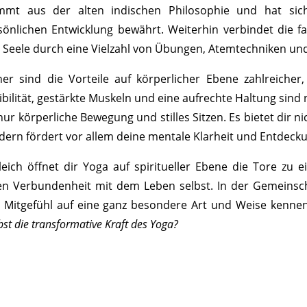
mmt aus der alten indischen Philosophie und hat sich
sönlichen Entwicklung bewährt. Weiterhin verbindet die f
 Seele durch eine Vielzahl von Übungen, Atemtechniken un
ner sind die Vorteile auf körperlicher Ebene zahlreicher
xibilität, gestärkte Muskeln und eine aufrechte Haltung sind
 nur körperliche Bewegung und stilles Sitzen. Es bietet dir 
dern fördert vor allem deine mentale Klarheit und Entdecku
leich öffnet dir Yoga auf spiritueller Ebene die Tore zu
fen Verbundenheit mit dem Leben selbst. In der Gemeins
 Mitgefühl auf eine ganz besondere Art und Weise kenne
bst die transformative Kraft des Yoga?