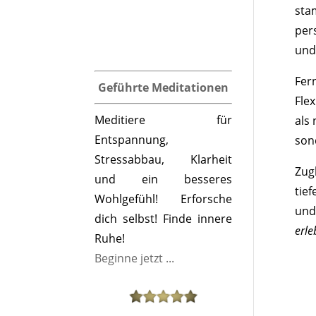
sta
per
und
Fer
Geführte Meditationen
Fle
Meditiere für
als
Entspannung,
son
Stressabbau, Klarheit
Zug
und ein besseres
tie
Wohlgefühl! Erforsche
und
dich selbst! Finde innere
erle
Ruhe!
Beginne jetzt ...