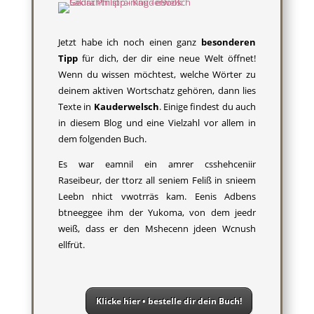
Jetzt habe ich noch einen ganz
besonderen
Tipp
für dich, der dir eine neue Welt öffnet!
Wenn du wissen möchtest, welche Wörter zu
deinem aktiven Wortschatz gehören, dann lies
Texte in
Kauderwelsch
. Einige findest du auch
in diesem Blog und eine Vielzahl vor allem in
dem folgenden Buch.
Es war eamnil ein amrer csshehceniir
Raseibeur, der ttorz all seniem Feliß in snieem
Leebn nhict vwotrräs kam. Eenis Adbens
btneeggee ihm der Yukoma, von dem jeedr
weiß, dass er den Mshecenn jdeen Wcnush
ellfrüt.
Klicke hier • bestelle dir dein Buch!