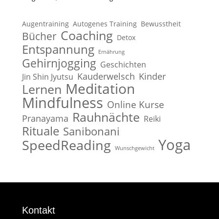
Augentraining
Autogenes Training
Bewusstheit
Coaching
Bücher
Detox
Entspannung
Ernährung
Gehirnjogging
Geschichten
Kauderwelsch
Kinder
Jin Shin Jyutsu
Meditation
Lernen
Mindfulness
Online Kurse
Rauhnächte
Pranayama
Reiki
Rituale
Sanibonani
Yoga
SpeedReading
Wunschgewicht
Kontakt