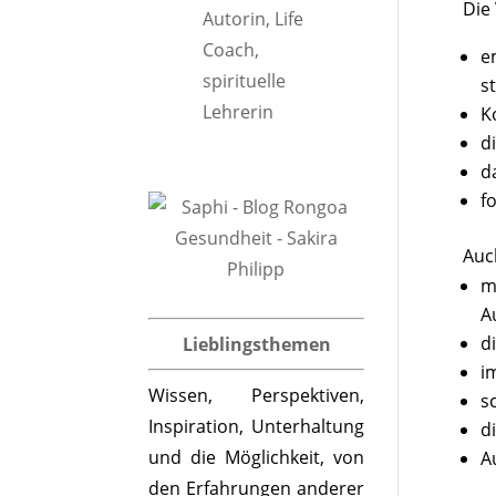
Die 
e
s
K
d
d
f
Auc
m
A
d
Lieblingsthemen
i
Wissen, Perspektiven,
s
Inspiration, Unterhaltung
d
und die Möglichkeit, von
A
den Erfahrungen anderer