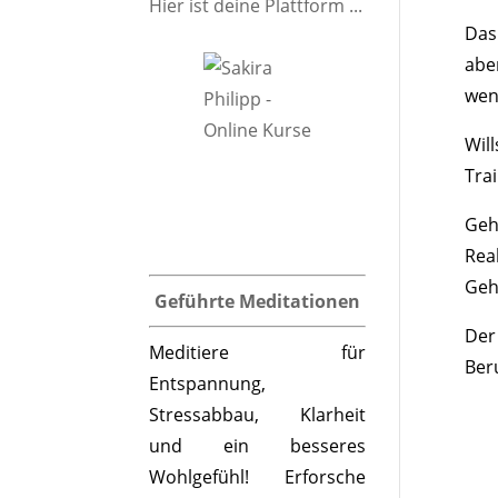
Hier ist deine Plattform ...
Das 
abe
wen
Wil
Trai
Geh
Rea
Gehi
Geführte Meditationen
Der
Meditiere für
Ber
Entspannung,
Stressabbau, Klarheit
und ein besseres
Wohlgefühl! Erforsche