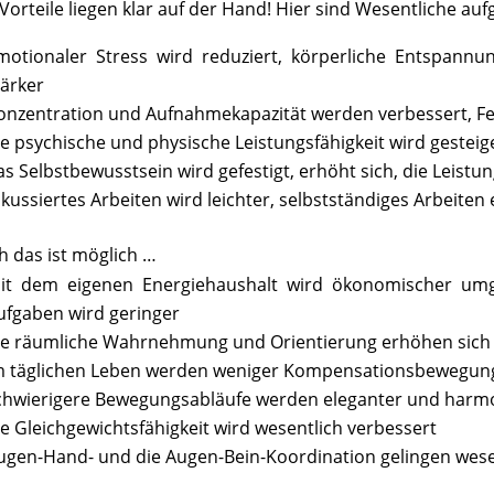
Vorteile liegen klar auf der Hand! Hier sind Wesentliche auf
motionaler Stress wird reduziert, körperliche Entspannu
tärker
onzentration und Aufnahmekapazität werden verbessert, F
ie psychische und physische Leistungsfähigkeit wird gesteig
as Selbstbewusstsein wird gefestigt, erhöht sich, die Leistu
okussiertes Arbeiten wird leichter, selbstständiges Arbeiten e
h das ist möglich …
it dem eigenen Energiehaushalt wird ökonomischer umge
ufgaben wird geringer
ie räumliche Wahrnehmung und Orientierung erhöhen sich
m täglichen Leben werden weniger Kompensationsbewegun
chwierigere Bewegungsabläufe werden eleganter und harm
ie Gleichgewichtsfähigkeit wird wesentlich verbessert
ugen-Hand- und die Augen-Bein-Koordination gelingen wese