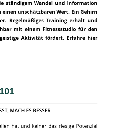
, die ständigem Wandel und Information
irn einen unschätzbaren Wert.
Ein Gehirn
ter. Regelmäßiges Training erhält und
ichbar mit einem Fitnessstudio für den
istige Aktivität fördert. Erfahre hier
 101
ST, MACH ES BESSER
llen hat und keiner das riesige Potenzial