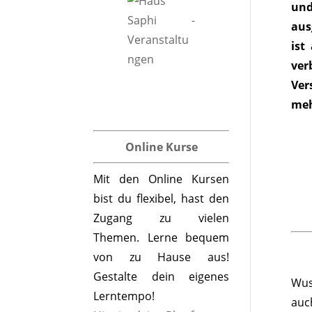
und
aus
ist
ver
Ver
meh
Online Kurse
Mit den Online Kursen
bist du flexibel, hast den
Zugang zu vielen
Themen. Lerne bequem
von zu Hause aus!
Gestalte dein eigenes
Wus
Lerntempo!
auc