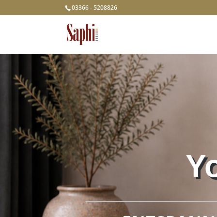
03366 - 5208826
Y