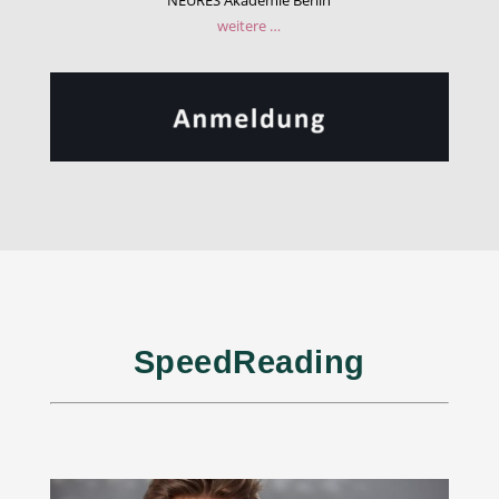
weitere …
SpeedReading