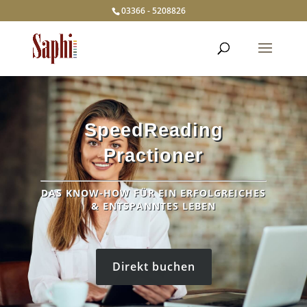
03366 - 5208826
SpeedReading
Practioner
DAS KNOW-HOW FÜR EIN ERFOLGREICHES
& ENTSPANNTES LEBEN
Direkt buchen