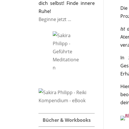
dich selbst! Finde innere
Die
Ruhe!
Proz
Beginne jetzt ...
Ist 
Ate
ver
In 
Ges
Erh
Hie
beo
dei
Bücher & Workbooks