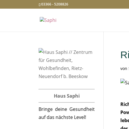
03366 - 5208826
R
von
Haus Saphi
Ric
Bringe deine Gesundheit
Pow
auf das nächste Level!
leb
der