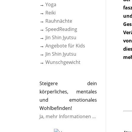
→
Yoga
fas
→
Reiki
und
→
Rauhnächte
Ges
→
SpeedReading
Ver
→
Jin Shin Jyutsu
von
→
Angebote für Kids
die
→
Jin Shin Jyutsu
me
→
Wunschgewicht
Steigere dein
körperliches, mentales
und emotionales
Wohlbefinden!
Ja, mehr Informationen ...