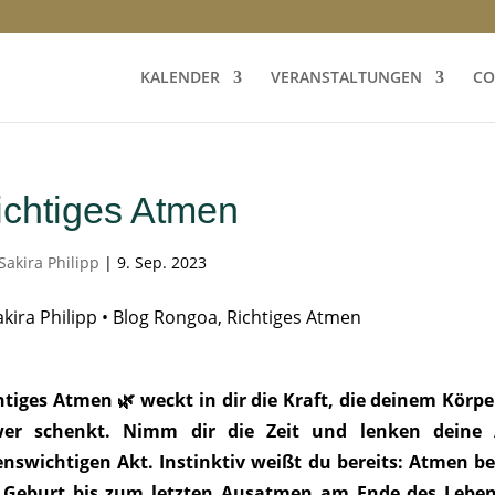
KALENDER
VERANSTALTUNGEN
CO
ichtiges Atmen
Sakira Philipp
|
9. Sep. 2023
htiges Atmen 🌿 weckt in dir die Kraft, die deinem Kör
er schenkt. Nimm dir die Zeit und lenken deine 
enswichtigen Akt. Instinktiv weißt du bereits: Atmen 
 Geburt bis zum letzten Ausatmen am Ende des Lebens