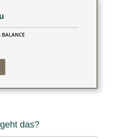
su
& BALANCE
 geht das?