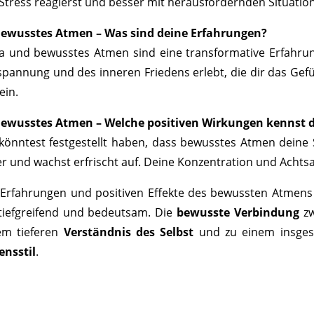
 Stress reagierst und besser mit herausfordernden Situati
ewusstes Atmen – Was sind deine Erfahrungen?
a und bewusstes Atmen sind eine transformative Erfahrung
spannung und des inneren Friedens erlebt, die dir das Gefü
ein.
ewusstes Atmen – Welche positiven Wirkungen kennst 
könntest festgestellt haben, dass bewusstes Atmen deine S
fer und wachst erfrischt auf. Deine Konzentration und Achtsa
 Erfahrungen und positiven Effekte des bewussten Atmens 
 tiefgreifend und bedeutsam. Die
bewusste Verbindung
zw
em tieferen
Verständnis des Selbst
und zu einem insge
ensstil
.