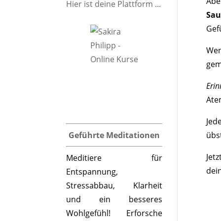
Abe
Hier ist deine Plattform ...
Sau
Gef
Wen
gem
Eri
Ate
Jed
übs
Geführte Meditationen
Jet
Meditiere für
dei
Entspannung,
Stressabbau, Klarheit
und ein besseres
Wohlgefühl! Erforsche