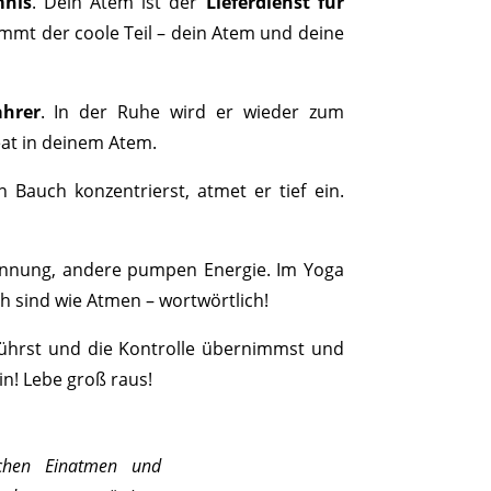
mnis
. Dein Atem ist der
Lieferdienst für
ommt der coole Teil – dein Atem und deine
hrer
. In der Ruhe wird er wieder zum
eat in deinem Atem.
Bauch konzentrierst, atmet er tief ein.
pannung, andere pumpen Energie. Im Yoga
h sind wie Atmen – wortwörtlich!
hführst und die Kontrolle übernimmst und
in! Lebe groß raus!
chen Einatmen und