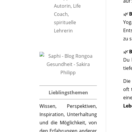
auf
🌿
B
Yog
Ent
zu s
🌿
B
Du 
tie
Die
oft
Lieblingsthemen
ein
Leb
Wissen, Perspektiven,
Inspiration, Unterhaltung
und die Möglichkeit, von
den Erfahrungen anderer