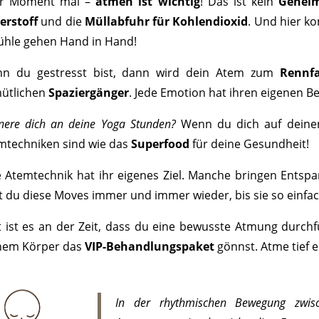
r Moment mal –
atmen ist wichtig
! Das ist kein
Gehei
erstoff
und die
Müllabfuhr für Kohlendioxid
. Und hier k
ühle gehen Hand in Hand!
n du gestresst bist, dann wird dein Atem zum
Rennfa
ütlichen
Spaziergänger
. Jede Emotion hat ihren eigenen B
nnere dich an deine Yoga Stunden?
Wenn du dich auf deinen 
mtechniken sind wie das
Superfood
für deine Gesundheit!
e Atemtechnik hat ihr eigenes Ziel. Manche bringen Ents
t du diese Moves immer und immer wieder, bis sie so einfac
zt ist es an der Zeit, dass du eine bewusste Atmung durc
nem Körper das
VIP-Behandlungspaket
gönnst. Atme tief e
In der rhythmischen Bewegung zwis