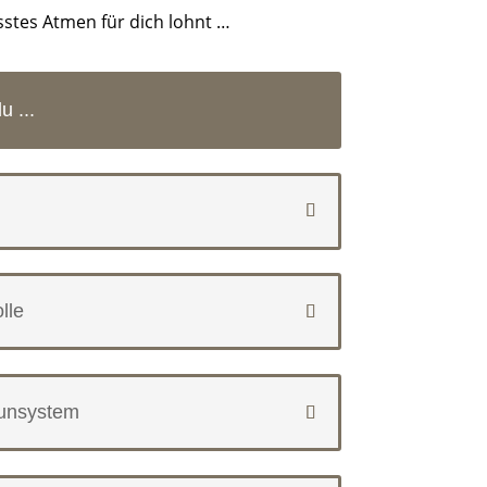
sstes Atmen für dich lohnt …
 ...
lle
unsystem