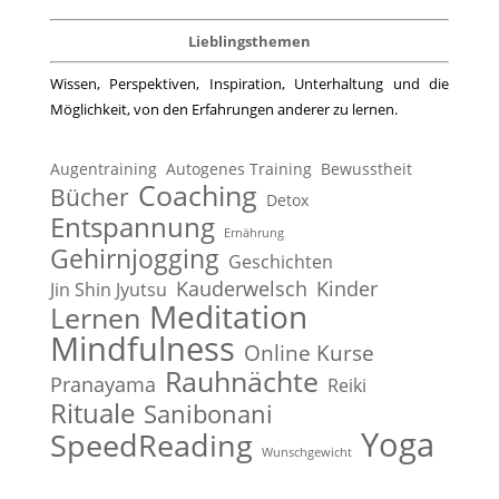
Lieblingsthemen
Wissen, Perspektiven, Inspiration, Unterhaltung und die
Möglichkeit, von den Erfahrungen anderer zu lernen.
Augentraining
Autogenes Training
Bewusstheit
Coaching
Bücher
Detox
Entspannung
Ernährung
Gehirnjogging
Geschichten
Kauderwelsch
Kinder
Jin Shin Jyutsu
Meditation
Lernen
Mindfulness
Online Kurse
Rauhnächte
Pranayama
Reiki
Rituale
Sanibonani
Yoga
SpeedReading
Wunschgewicht