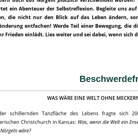
dern auch das Nörgeln plötzlich verschwinden würden?
W
rtet ein Abenteuer der Selbstreflexion. Begleite uns auf
en, die nicht nur den Blick auf das Leben ändern, s
änderung entfachen! Werde Teil einer Bewegung, die di
r Frieden einlädt. Lies weiter und sei dabei, wenn sich 
Beschwerdefr
WAS WÄRE EINE WELT OHNE MECKE
der schillernden Tanzfläche des Lebens fragte sich 2
erischen Christchurch in Kansas:
Was, wenn die Welt ein Ens
 Nörgeln wäre?