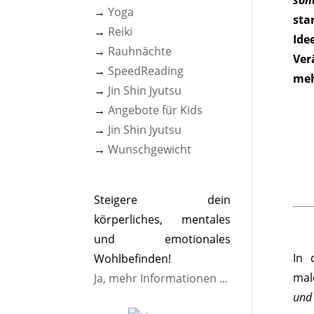
son
→
Yoga
sta
→
Reiki
Ide
→
Rauhnächte
Ver
→
SpeedReading
meh
→
Jin Shin Jyutsu
→
Angebote für Kids
→
Jin Shin Jyutsu
→
Wunschgewicht
Steigere dein
körperliches, mentales
und emotionales
In 
Wohlbefinden!
mal
Ja, mehr Informationen ...
und