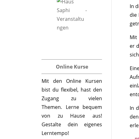
In 
die
get
Mit
er 
sic
Online Kurse
Ein
Auf
Mit den Online Kursen
ein
bist du flexibel, hast den
ent
Zugang zu vielen
Themen. Lerne bequem
In 
von zu Hause aus!
den
Gestalte dein eigenes
erl
Lerntempo!