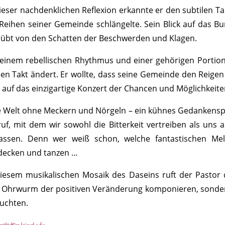
dieser nachdenklichen Reflexion erkannte er den subtilen T
 Reihen seiner Gemeinde schlängelte. Sein Blick auf das 
rübt von den Schatten der Beschwerden und Klagen.
 einem rebellischen Rhythmus und einer gehörigen Portion
den Takt ändert. Er wollte, dass seine Gemeinde den Reig
h auf das einzigartige Konzert der Chancen und Möglichkeit
e Welt ohne Meckern und Nörgeln – ein kühnes Gedankenspie
ruf, mit dem wir sowohl die Bitterkeit vertreiben als un
lassen. Denn wer weiß schon, welche fantastischen Mel
decken und tanzen …
diesem musikalischen Mosaik des Daseins ruft der Pastor d
 Ohrwurm der positiven Veränderung komponieren, sonder
euchten.