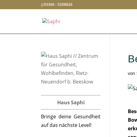
03366 - 5208826
B
von
Haus Saphi
Bes
Bringe deine Gesundheit
Bow
auf das nächste Level!
erk