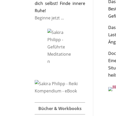
Das
dich selbst! Finde innere
Bes
Ruhe!
Gef
Beginne jetzt ...
Das
Las
Ängs
Doc
Ein
Sit
hei
Bücher & Workbooks