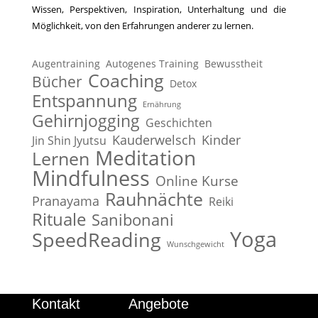
Wissen, Perspektiven, Inspiration, Unterhaltung und die
Möglichkeit, von den Erfahrungen anderer zu lernen.
Augentraining
Autogenes Training
Bewusstheit
Coaching
Bücher
Detox
Entspannung
Ernährung
Gehirnjogging
Geschichten
Kauderwelsch
Kinder
Jin Shin Jyutsu
Meditation
Lernen
Mindfulness
Online Kurse
Rauhnächte
Pranayama
Reiki
Rituale
Sanibonani
Yoga
SpeedReading
Wunschgewicht
Kontakt
Angebote